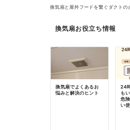
換気扇と屋外フードを繋ぐダクトの
換気扇お役立ち情報
換気扇でよくあるお
24
悩みと解決のヒント
も
危
い