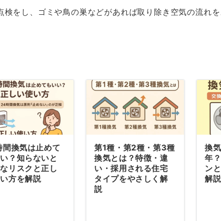
点検をし、ゴミや鳥の巣などがあれば取り除き空気の流れを
時間換気は止めて
第1種・第2種・第3種
換
いい？知らないと
換気とは？特徴・違
年
険なリスクと正し
い・採用される住宅
ン
使い方を解説
タイプをやさしく解
解
説