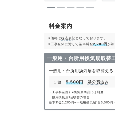
料金案内
※価格は
税込表記
となっております。
※工事全体に対して基本料金
2,200円
が加
一般用・台所用換気扇取替
一般用・台所用換気扇を取替える
１台
5,500円
処分費込み
（工事料金例）※換気扇商品代は別途
一般用換気扇1台取替の場合
基本料金2,200円+一般用換気扇1台5,500円＝