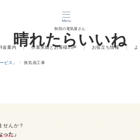
Menu
秋田の電気屋さん
晴れたらいいね
料金案内
作業実績とお客様の声
お役立ち情報
よ
ービス」
換気扇工事
ませんか？
なった
」