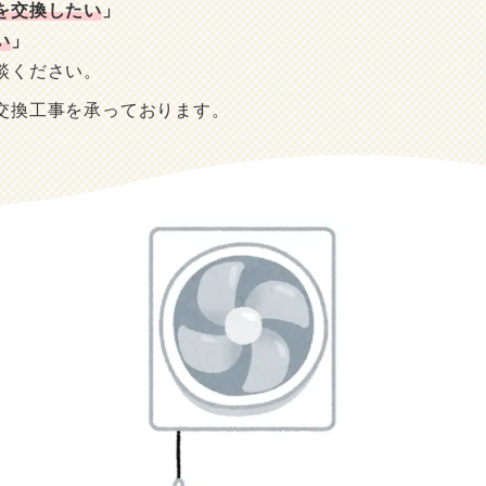
を交換したい
」
い
」
談ください。
交換工事を承っております。