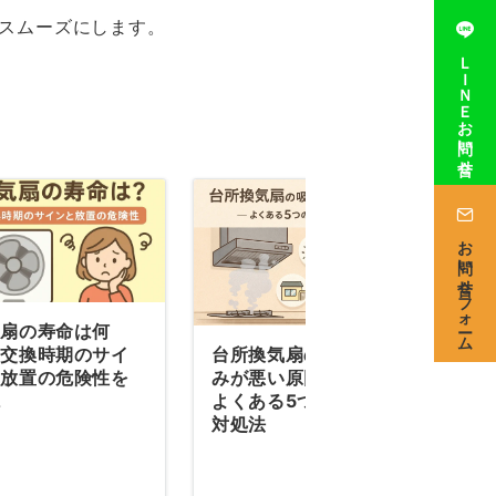
スムーズにします。
ＬＩＮＥお問い合せ
お問い合せフォーム
気扇の寿命は何
台所換気扇の吸い込
？交換時期のサイ
みが悪い原因とは？
と放置の危険性を
よくある5つの理由と
説
対処法