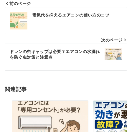
前のページ
投
電気代を抑えるエアコンの使い方のコツ
稿
ナ
次のページ
ビ
ゲ
ドレンの虫キャップは必要？エアコンの水漏れ
を防ぐ虫対策と注意点
ー
シ
ョ
関連記事
ン